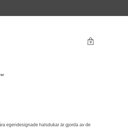
0
rer
. Våra egendesignade halsdukar är gjorda av de