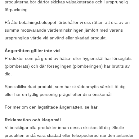
produkterna bör därför skickas välpaketerade och i ursprunglig
förpackning.
På återbetalningsbeloppet förbehåller vi oss rätten att dra av en
summa motsvarande värdeminskningen jämfört med varans
ursprungliga värde vid använd eller skadad produkt.
Ångerrätten gäller inte vid
Produkter som på grund av hälso- eller hygienskäl har förseglats
(plomberats) och där förseglingen (plomberingen) har brutits av
dig.
Specialtillverkad produkt, som har skräddarsytts särskilt åt dig
eller har en tydlig personlig prägel efter dina önskemål.
För mer om den lagstiftade ångerrätten, se
här
.
Reklamation och klagomål
Vi besiktigar alla produkter innan dessa skickas till dig. Skulle
produkten ändå vara skadad eller felexpedierad när den anländer