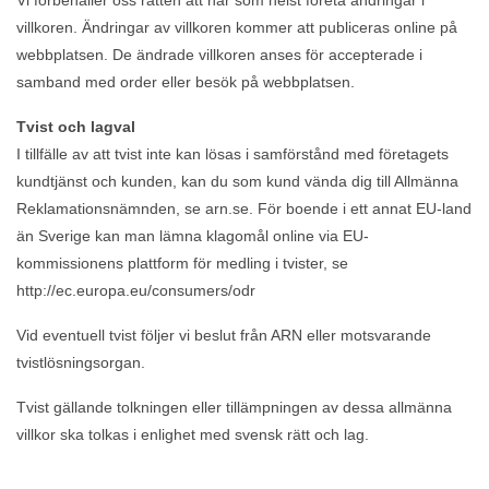
Vi förbehåller oss rätten att när som helst företa ändringar i
villkoren. Ändringar av villkoren kommer att publiceras online på
webbplatsen. De ändrade villkoren anses för accepterade i
samband med order eller besök på webbplatsen.
Tvist och lagval
I tillfälle av att tvist inte kan lösas i samförstånd med företagets
kundtjänst och kunden, kan du som kund vända dig till Allmänna
Reklamationsnämnden, se arn.se. För boende i ett annat EU-land
än Sverige kan man lämna klagomål online via EU-
kommissionens plattform för medling i tvister, se
http://ec.europa.eu/consumers/odr
Vid eventuell tvist följer vi beslut från ARN eller motsvarande
tvistlösningsorgan.
Tvist gällande tolkningen eller tillämpningen av dessa allmänna
villkor ska tolkas i enlighet med svensk rätt och lag.