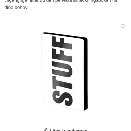
tillgängliga hittar du den perfekta anteckningsboken för
dina behov.