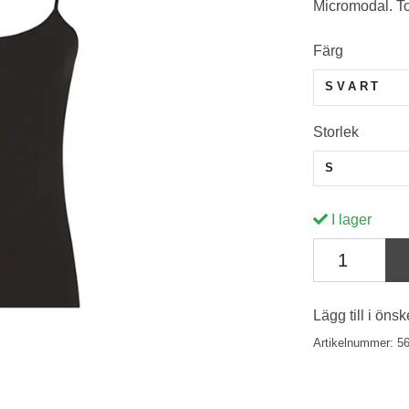
Micromodal. Top
Färg
SVART
Storlek
S
I lager
Lägg till i önsk
Artikelnummer:
5