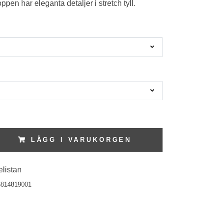
pen har eleganta detaljer i stretch tyll.
LÄGG I VARUKORGEN
elistan
6814819001