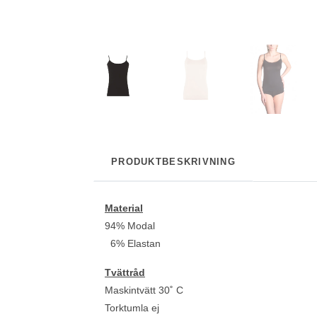
PRODUKTBESKRIVNING
Material
94% Modal
6% Elastan
Tvättråd
Maskintvätt 30˚ C
Torktumla ej